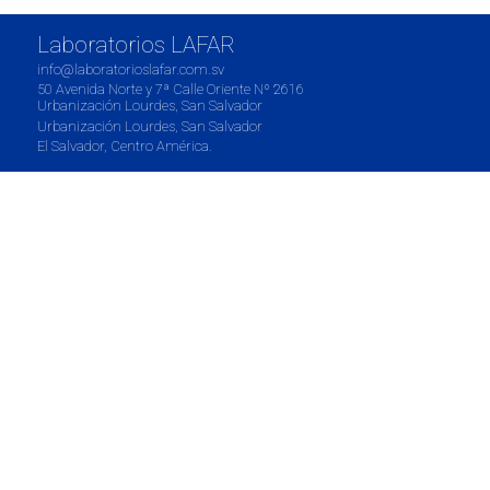
Laboratorios LAFAR
info@laboratorioslafar.com.sv
50 Avenida Norte y 7ª Calle Oriente Nº 2616
Urbanización Lourdes, San Salvador
Urbanización Lourdes, San Salvador
El Salvador, Centro América.