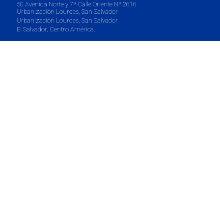
50 Avenida Norte y 7ª Calle Oriente Nº 2616
Urbanización Lourdes, San Salvador
Urbanización Lourdes, San Salvador
El Salvador, Centro América.