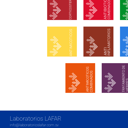
Laboratorios LAFAR
info@laboratorioslafar.com.sv