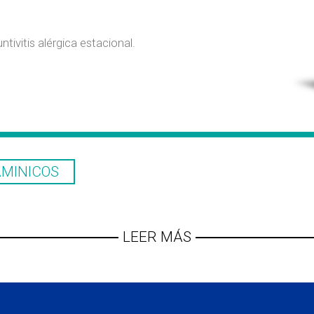
tivitis alérgica estacional.
AMINICOS
LEER MÁS
PRECAUCIONES:
la fórmula.
Pacientes que utilizan l