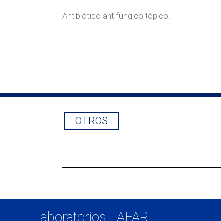
Antibiótico antifúngico tópico.
OTROS
INDICACIONES:
Tratamiento de infecciones micótic
Laboratorios LAFAR