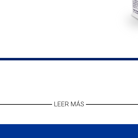
LEER MÁS
as para la cavidad bucal por Cándida (monilia) 